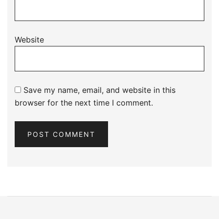
Website
Save my name, email, and website in this
browser for the next time I comment.