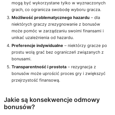
mogą być wykorzystane tylko w wyznaczonych
grach, co ogranicza swobodę wyboru gracza.
Możliwość problematycznego hazardu
– dla
niektórych graczy zrezygnowanie z bonusów
może pomóc w zarządzaniu swoimi finansami i
unikać uzależnienia od hazardu.
Preferencje indywidualne
– niektórzy gracze po
prostu wolą grać bez ograniczeń związanych z
bonusami.
Transparentność i prostota
– rezygnacja z
bonusów może uprościć proces gry i zwiększyć
przejrzystość finansową.
Jakie są konsekwencje odmowy
bonusów?