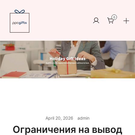
Skip
to
0
content
Logo
https://www.ppcswag.com
April 20, 2026
admin
Ограничения на вывод